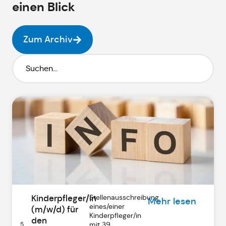
einen Blick
Zum Archiv
Kinderpfleger/in
Stellenausschreibung
Mehr lesen
eines/einer
(m/w/d) für
Kinderpfleger/in
den
mit 39
5.