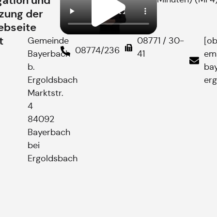
gation und
zung der
bseite
t
Gemeinde
08771 / 30-
[ob
08774/236
Bayerbach
41
em
b.
ba
Ergoldsbach
erg
Marktstr.
4
84092
Bayerbach
bei
Ergoldsbach