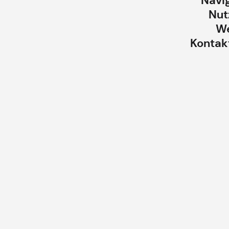
Navi
Nut
We
Kontak