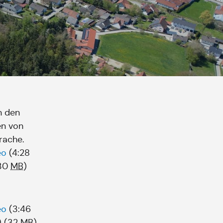
n den
en von
rache.
eo
(4:28
30
MB
)
eo
(3:46
)
(32
MB
)