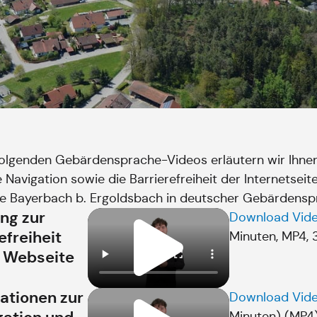
folgenden Gebärdensprache-Videos erläutern wir Ihne
ie Navigation sowie die Barrierefreiheit der Internetseit
 Bayerbach b. Ergoldsbach in deutscher Gebärdensp
ung zur
Download Vid
efreiheit
Minuten,
MP4,
r Webseite
ationen zur
Download Vid
Minuten)
(MP4