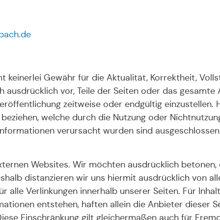
bach.de
nerlei Gewähr für die Aktualität, Korrektheit, Vollst
ch ausdrücklich vor, Teile der Seiten oder das gesam
eröffentlichung zeitweise oder endgültig einzustellen
rt beziehen, welche durch die Nutzung oder Nichtnutz
 Informationen verursacht wurden sind ausgeschlossen
xternen Websites. Wir möchten ausdrücklich betonen, da
shalb distanzieren wir uns hiermit ausdrücklich von all
 für alle Verlinkungen innerhalb unserer Seiten. Für Inh
ionen entstehen, haften allein die Anbieter dieser Sei
. Diese Einschränkung gilt gleichermaßen auch für Fremd