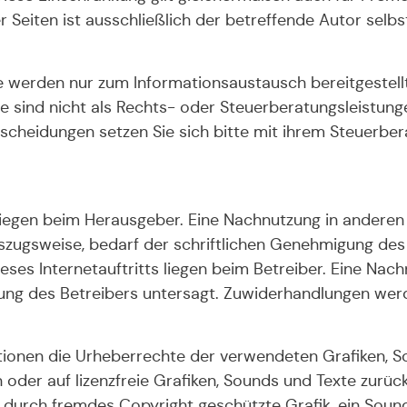
er Seiten ist ausschließlich der betreffende Autor selbs
 werden nur zum Informationsaustausch bereitgestell
ie sind nicht als Rechts- oder Steuerberatungsleistung
scheidungen setzen Sie sich bitte mit ihrem Steuerber
s liegen beim Herausgeber. Eine Nachnutzung in andere
uszugsweise, bedarf der schriftlichen Genehmigung de
ses Internetauftritts liegen beim Betreiber. Eine Nac
ng des Betreibers untersagt. Zuwiderhandlungen werden
kationen die Urheberrechte der verwendeten Grafiken, 
 oder auf lizenzfreie Grafiken, Sounds und Texte zurückz
 durch fremdes Copyright geschützte Grafik, ein Sound